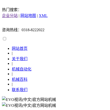
热门搜索：
企业分站
|
网站地图
|
XML
咨询热线：0318-8222022
网站首页
|
关于我们
|
机械自动化
|
机械百科
|
联系我们