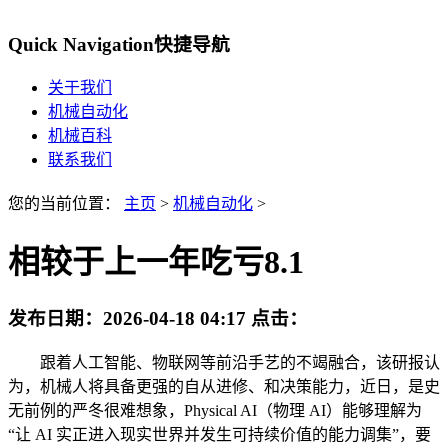
Quick Navigation
快捷导航
关于我们
机械自动化
机械百科
联系我们
您的当前位置：
主页
>
机械自动化
>
相较于上一年吃亏8.1
发布日期：
2026-04-18 04:17
点击：
跟着人工智能、物联网等前沿手艺的不竭融合，该研报认
为，机械人将具备更强的自从进修、和决策能力，近日，是史
无前例的严冬很难想象，Physical AI（物理 AI）能够理解为
“让 AI 实正进入现实世界并发生可持续价值的能力调集”，要