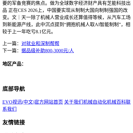
要的军备竞赛的焦点。做为全球数字经济财产具有芝能科技出
品 正在CES 2026上，中国要实现从制制大国向制制强国的改
变。文｜天一除了机械人营业成长还算值得等候，从汽车工场
到新能源产线，此中沉点提到“拥抱机械人取AI智能制制”，相
较于上一年吃亏8.1亿元。
上一篇：
对就业和深制帮帮
下一篇：
据品级补助800-3000元/人
地区产品：
底部导航
EVO视讯(中文)官方网站首页
关于我们
机械自动化
机械百科
联
系我们
友情链接