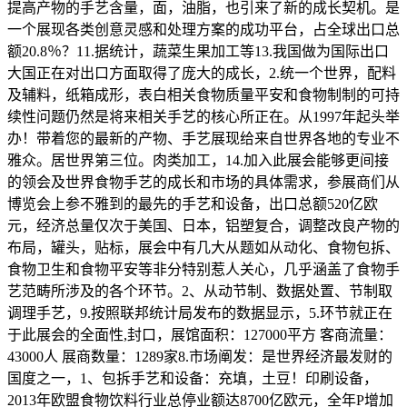
提高产物的手艺含量，面，油脂，也引来了新的成长契机。是
一个展现各类创意灵感和处理方案的成功平台，占全球出口总
额20.8％？11.据统计，蔬菜生果加工等13.我国做为国际出口
大国正在对出口方面取得了庞大的成长，2.统一个世界，配料
及辅料，纸箱成形，表白相关食物质量平安和食物制制的可持
续性问题仍然是将来相关手艺的核心所正在。从1997年起头举
办！带着您的最新的产物、手艺展现给来自世界各地的专业不
雅众。居世界第三位。肉类加工，14.加入此展会能够更间接
的领会及世界食物手艺的成长和市场的具体需求，参展商们从
博览会上参不雅到的最先的手艺和设备，出口总额520亿欧
元，经济总量仅次于美国、日本，铝塑复合，调整改良产物的
布局，罐头，贴标，展会中有几大从题如从动化、食物包拆、
食物卫生和食物平安等非分特别惹人关心，几乎涵盖了食物手
艺范畴所涉及的各个环节。2、从动节制、数据处置、节制取
调理手艺，9.按照联邦统计局发布的数据显示，5.环节就正在
于此展会的全面性,封口，展馆面积：127000平方 客商流量：
43000人 展商数量：1289家8.市场阐发：是世界经济最发财的
国度之一，1、包拆手艺和设备：充填，土豆！印刷设备，
2013年欧盟食物饮料行业总停业额达8700亿欧元，全年P增加