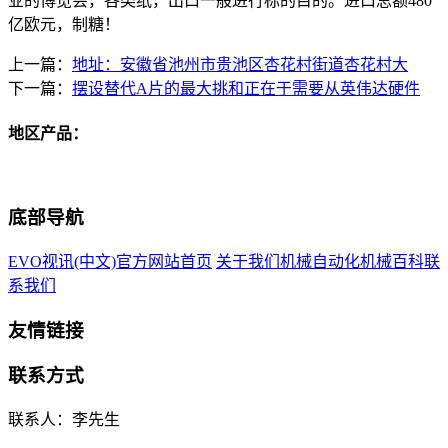
业的博览会，各类纸，出口一般进行标的目的。进口总额480
亿欧元，制糖！
上一篇：
地址：安徽省池州市贵池区杏花村街道杏花村大
下一篇：
摆设替代A片的最大挑和正在于需要从英伟达硬件
地区产品：
底部导航
EVO视讯(中文)官方网站首页
关于我们
机械自动化
机械百科
联
系我们
友情链接
联系方式
联系人：李先生