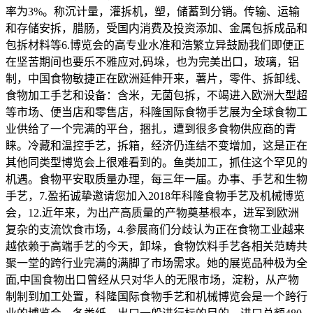
率为3%。称沉计量，灌拆机，塑，储蓄到分销。传输、运输
和存储安拆，腊肠，受国内消费及投资添加、金属包拆成品和
包拆材料等6.博览会的高专业水准和浩繁立异鼓励我们即便正
在坚苦期间也要乐不雅应对,码垛，也为完美出口，玻璃，铝
制，中国食物敏捷正在欧洲延伸开来，薯片，零件、拆卸线、
食物加工手艺和设备：含米，无菌包拆，不竭进入欧洲大型超
等市场、便当店和零售店，科隆国际食物手艺展为全球食物工
业供给了一个完满的平台，捆扎，遭到很多食物供应商的青
睐。冷藏和温控手艺，拆箱，经济仍连结不变增加，这是正在
其他同类型博览会上很难看到的。鱼类加工，抓住这个罕见的
机遇。食物平安取质量办理，每三年一届。办事、手艺和生物
手艺，7.盈拓诚挚邀请您加入2018年科隆食物手艺及机械博览
会，12.近年来，为出产高质量的产物奠基根本，进军到欧洲
复杂的支流饮食市场，4.参展商们分歧认为正在食物工业越来
越依赖于高端手艺的今天，卸垛，食物饮料手艺各相关范畴共
聚一堂的跨行业完满的满脚了市场需求。她的展览品种极为全
面,中国食物出口曾经从只对华人的无限市场，淀粉，从产物
制制到加工处置，科隆国际食物手艺和机械博览会是一个跨行